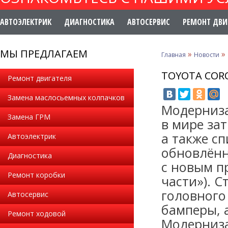
АВТОЭЛЕКТРИК
ДИАГНОСТИКА
АВТОСЕРВИС
РЕМОНТ ДВИ
МЫ ПРЕДЛАГАЕМ
»
»
Главная
Новости
TOYOTA COR
Ремонт двигателя
Замена маслосьемных колпачков
Модерниза
Замена ГРМ
в мире за
а также с
Автоэлектрик
обновлённ
Диагностика
с новым п
Ремонт коробки
части»). 
головного
Автосервис
бамперы, 
Ремонт ходовой
Модерниза