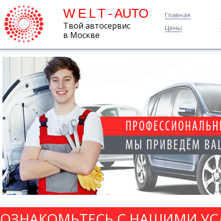
W E L T - AUTO
Главная
Твой автосервис
Цены
в Москве
ОЗНАКОМЬТЕСЬ С НАШИМИ УС