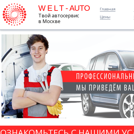
W E L T - AUTO
Главная
Твой автосервис
Цены
в Москве
ОЗНАКОМЬТЕСЬ С НАШИМИ УС