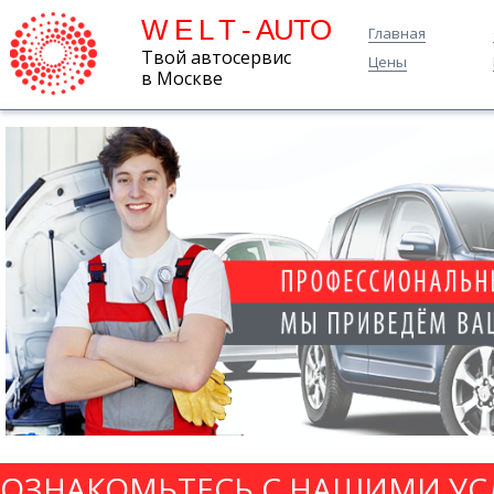
W E L T - AUTO
Главная
Твой автосервис
Цены
в Москве
ОЗНАКОМЬТЕСЬ С НАШИМИ УС