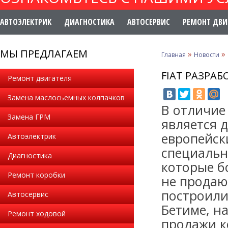
АВТОЭЛЕКТРИК
ДИАГНОСТИКА
АВТОСЕРВИС
РЕМОНТ ДВИ
МЫ ПРЕДЛАГАЕМ
»
»
Главная
Новости
FIAT РАЗРАБ
Ремонт двигателя
Замена маслосьемных колпачков
В отличие
Замена ГРМ
является д
европейск
Автоэлектрик
специальн
Диагностика
которые б
Ремонт коробки
не продаю
построили 
Автосервис
Бетиме, на
Ремонт ходовой
продажи к