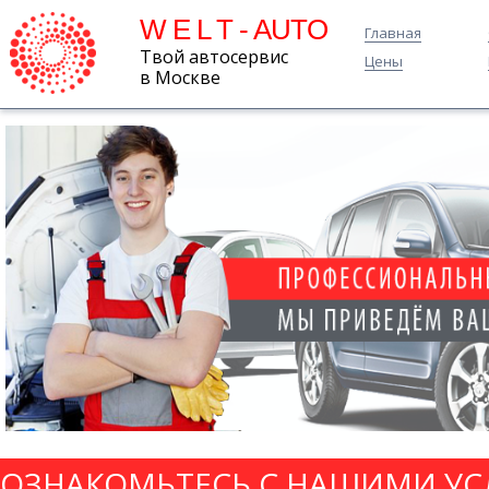
W E L T - AUTO
Главная
Твой автосервис
Цены
в Москве
ОЗНАКОМЬТЕСЬ С НАШИМИ УС