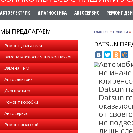
АВТОЭЛЕКТРИК
ДИАГНОСТИКА
АВТОСЕРВИС
РЕМОНТ ДВИ
МЫ ПРЕДЛАГАЕМ
»
»
Главная
Новости
DATSUN ПРЕ
Ремонт двигателя
Замена маслосьемных колпачков
Автомоби
Замена ГРМ
не иначе
клиренсо
Автоэлектрик
Datsun н
Диагностика
Datsun re
Ремонт коробки
оказалос
от своег
Автосервис
не подве
Ремонт ходовой
лишь сле