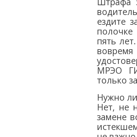
Штрафа з
водитель
ездите з
полочке 
пять лет
воврем
удостове
МРЭО ГИ
только з
Нужно ли
Нет, не 
замене в
истекшем
не важно,