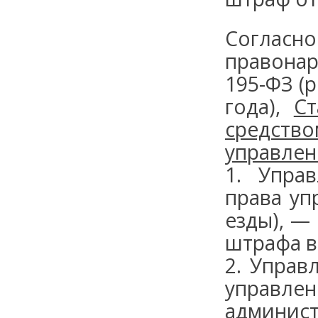
Соглас
правона
195-ФЗ (р
года),
Ст
средств
управлен
1. Упра
права уп
езды), —
штрафа в 
2. Управ
управл
админис