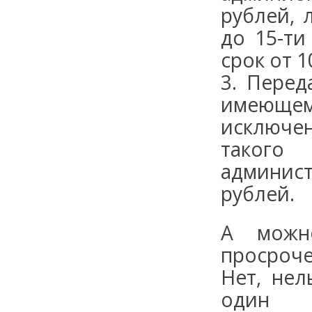
рублей, 
до 15-ти
срок от 1
3. Перед
имеюще
исключе
такого
админис
рублей.
А можн
просроче
Нет, нел
один 