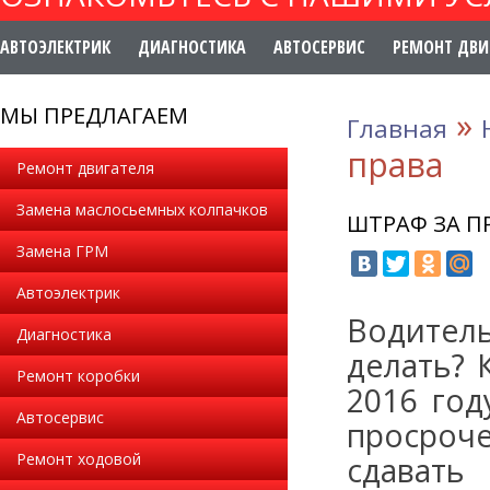
АВТОЭЛЕКТРИК
ДИАГНОСТИКА
АВТОСЕРВИС
РЕМОНТ ДВИ
МЫ ПРЕДЛАГАЕМ
»
Главная
права
Ремонт двигателя
Замена маслосьемных колпачков
ШТРАФ ЗА П
Замена ГРМ
Автоэлектрик
Водитель
Диагностика
делать? 
Ремонт коробки
2016 год
Автосервис
просроче
Ремонт ходовой
сдавать