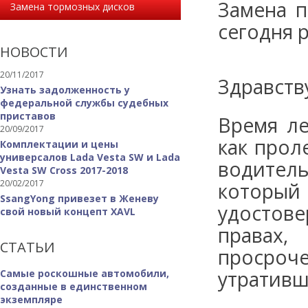
Замена п
Замена тормозных дисков
сегодня 
НОВОСТИ
20/11/2017
Здравств
Узнать задолженность у
федеральной службы судебных
приставов
Время ле
20/09/2017
как прол
Комплектации и цены
универсалов Lada Vesta SW и Lada
водител
Vesta SW Cross 2017-2018
20/02/2017
котор
SsangYong привезет в Женеву
удостове
свой новый концепт XAVL
правах,
СТАТЬИ
просро
утративш
Самые роскошные автомобили,
созданные в единственном
экземпляре