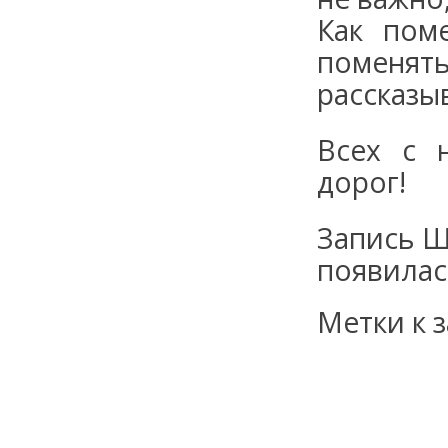
Как поме
поменят
рассказы
Всех с 
дорог!
Запись Ш
появила
Метки к з