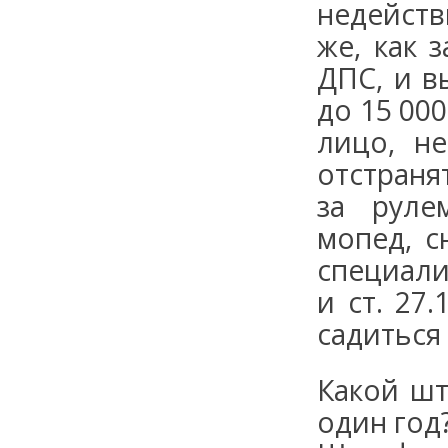
недейств
же, как 
ДПС, и в
до 15 000
лицо, н
отстраня
за руле
мопед, с
специали
и ст. 27
садиться
Какой шт
один год