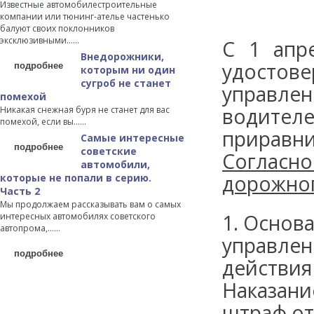
Известные автомобилестроительные
компании или тюнинг-ателье частенько
балуют своих поклонников
эксклюзивными…...
С 1 апр
Внедорожники,
подробнее
удостов
которым ни один
сугроб не станет
управле
помехой
водите
Никакая снежная буря не станет для вас
помехой, если вы…...
приравн
Самые интересные
подробнее
советские
Согласн
автомобили,
дорожног
которые не попали в серию.
Часть 2
Мы продолжаем рассказывать вам о самых
1. Основ
интересных автомобилях советского
автопрома,…...
управле
подробнее
действия
Наказан
штраф от 