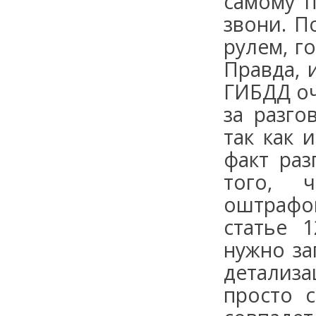
самому п
звони. П
рулем, г
Правда, 
ГИБДД оч
за разго
так как 
факт раз
того, 
оштрафо
статье 
нужно за
детализ
просто 