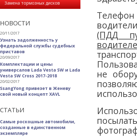
Замена тормозных дисков
Телефо
НОВОСТИ
водители
(ПДД п
20/11/2017
Узнать задолженность у
водител
федеральной службы судебных
приставов
транспор
20/09/2017
Пользов
Комплектации и цены
универсалов Lada Vesta SW и Lada
не обор
Vesta SW Cross 2017-2018
позвол
20/02/2017
SsangYong привезет в Женеву
использо
свой новый концепт XAVL
Использо
СТАТЬИ
посы
Самые роскошные автомобили,
созданные в единственном
фотогра
экземпляре