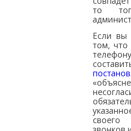
совпадет
то тог
админист
Если вы
том, что
телефону
составит
постано
«объяс
несогл
обязат
указанно
своего 
звонков 