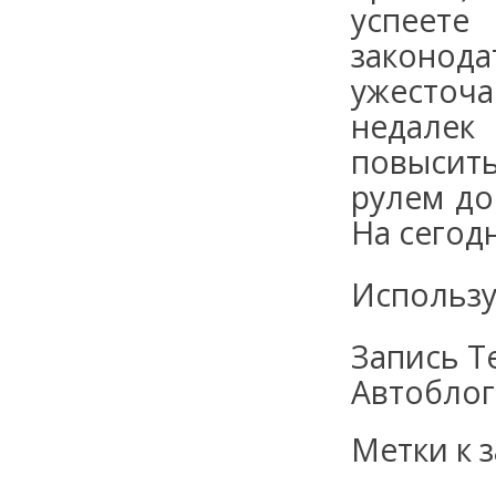
успеет
законод
ужесточа
недалек
повысить
рулем до
На сегодн
Использу
Запись Т
Автоблог
Метки к з