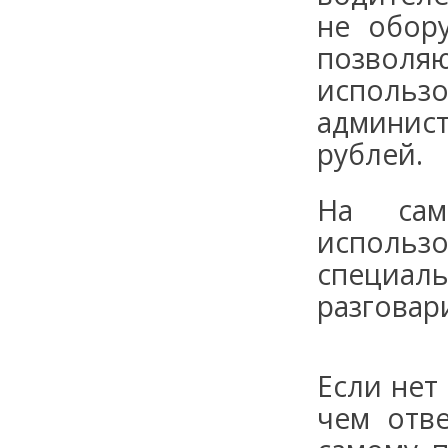
не обор
позвол
использ
админис
рублей.
На сам
использ
специал
разговар
Если нет
чем отв