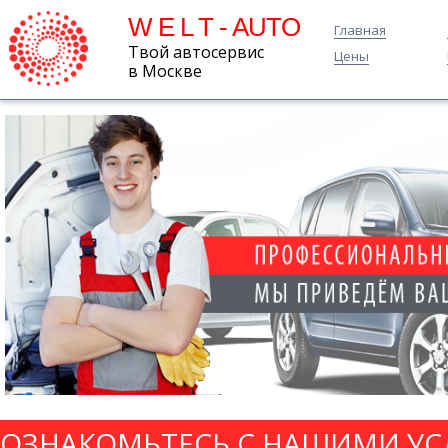
W E L T - AUTO
Главная
Твой автосервис
Цены
в Москве
ОЗНАКОМЬТЕСЬ С НАШИМИ УС