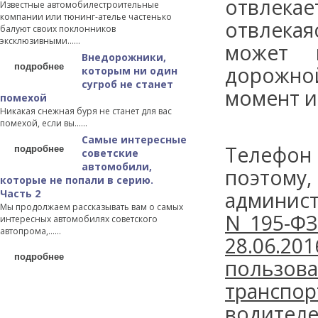
отвлекае
Известные автомобилестроительные
компании или тюнинг-ателье частенько
отвлека
балуют своих поклонников
эксклюзивными…...
может 
Внедорожники,
подробнее
дорожной
которым ни один
сугроб не станет
момент и
помехой
Никакая снежная буря не станет для вас
помехой, если вы…...
Самые интересные
подробнее
Телефон
советские
автомобили,
поэтом
которые не попали в серию.
Часть 2
админист
Мы продолжаем рассказывать вам о самых
N 195-ФЗ 
интересных автомобилях советского
автопрома,…...
28.06.2016
подробнее
пользо
транспо
водител