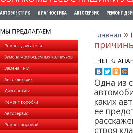
АВТОЭЛЕКТРИК
ДИАГНОСТИКА
АВТОСЕРВИС
РЕМОНТ ДВИ
МЫ ПРЕДЛАГАЕМ
»
Главная
причины
Ремонт двигателя
Замена маслосьемных колпачков
ГНЕТ КЛАПА
Замена ГРМ
Автоэлектрик
Одна из 
автомоби
Диагностика
каких ав
Ремонт коробки
ее предо
Автосервис
расскаже
Ремонт ходовой
строя кл