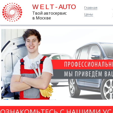
W E L T - AUTO
Главная
Твой автосервис
Цены
в Москве
ОЗНАКОМЬТЕСЬ С НАШИМИ УС