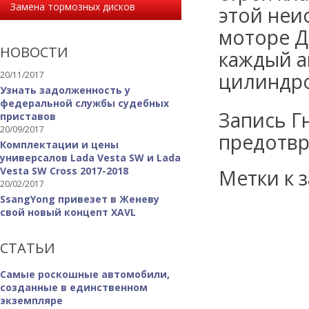
Замена тормозных дисков
этой неи
моторе Д
НОВОСТИ
каждый а
цилиндро
20/11/2017
Узнать задолженность у
федеральной службы судебных
Запись Гн
приставов
20/09/2017
предотвр
Комплектации и цены
универсалов Lada Vesta SW и Lada
Vesta SW Cross 2017-2018
Метки к з
20/02/2017
SsangYong привезет в Женеву
свой новый концепт XAVL
СТАТЬИ
Самые роскошные автомобили,
созданные в единственном
экземпляре