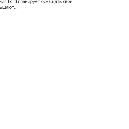
ния Ford планирует оснащать свои
еньшают…