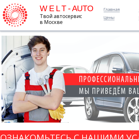
W E L T - AUTO
Главная
Твой автосервис
Цены
в Москве
ОЗНАКОМЬТЕСЬ С НАШИМИ УС