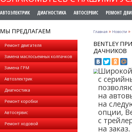
АВТОЭЛЕКТРИК
ДИАГНОСТИКА
АВТОСЕРВИС
РЕМОНТ ДВИ
МЫ ПРЕДЛАГАЕМ
»
»
Главная
Новости
BENTLEY ПР
Ремонт двигателя
ДАЧНИКОВ
Замена маслосьемных колпачков
Замена ГРМ
Широкой
с серийн
Автоэлектрик
позволяю
Диагностика
на автов
Ремонт коробки
на следу
опции, B
Автосервис
с трейле
Ремонт ходовой
на заказ