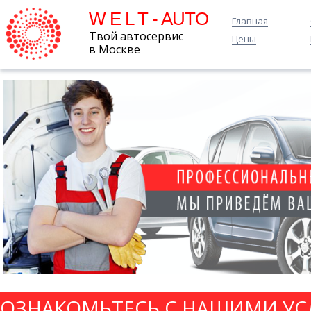
W E L T - AUTO
Главная
Твой автосервис
Цены
в Москве
ОЗНАКОМЬТЕСЬ С НАШИМИ УС