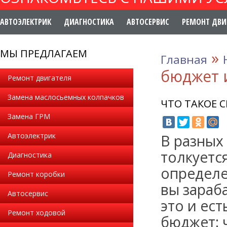
АВТОЭЛЕКТРИК
ДИАГНОСТИКА
АВТОСЕРВИС
РЕМОНТ ДВИ
МЫ ПРЕДЛАГАЕМ
»
Главная
бюджет и
Ремонт двигателя
Замена маслосьемных колпачков
ЧТО ТАКОЕ 
Замена ГРМ
Автоэлектрик
В разных
толкуется
Диагностика
определе
Ремонт коробки
вы зараб
Автосервис
это и ес
Ремонт ходовой
бюджет: 