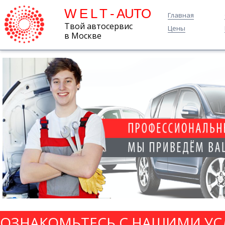
W E L T - AUTO
Главная
Твой автосервис
Цены
в Москве
ОЗНАКОМЬТЕСЬ С НАШИМИ УС