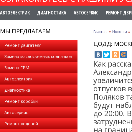
АВТОЭЛЕКТРИК
ДИАГНОСТИКА
АВТОСЕРВИС
РЕМОНТ ДВИ
МЫ ПРЕДЛАГАЕМ
»
»
Главная
Новости
ЦОДД: МОСК
Ремонт двигателя
Замена маслосьемных колпачков
Как расск
Замена ГРМ
Александр
увеличитс
Автоэлектрик
отпусков 
Диагностика
Поляков т
Ремонт коробки
будут набл
до 20:00.
Автосервис
затруднен
Ремонт ходовой
на границ