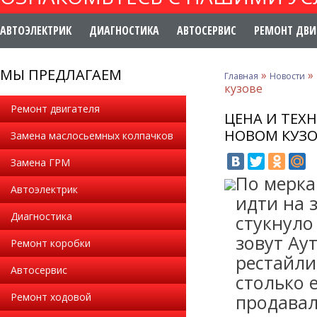
АВТОЭЛЕКТРИК
ДИАГНОСТИКА
АВТОСЕРВИС
РЕМОНТ ДВИ
МЫ ПРЕДЛАГАЕМ
»
»
Главная
Новости
кузове
Ремонт двигателя
ЦЕНА И ТЕХН
НОВОМ КУЗО
Замена маслосьемных колпачков
Замена ГРМ
По мерка
Автоэлектрик
идти на 
Диагностика
стукнуло 
зовут Ау
Ремонт коробки
рестайли
Автосервис
столько 
Ремонт ходовой
продавал