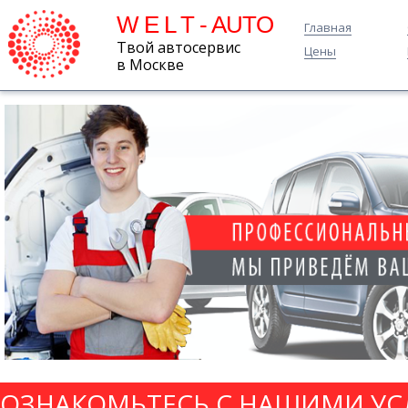
W E L T - AUTO
Главная
Твой автосервис
Цены
в Москве
ОЗНАКОМЬТЕСЬ С НАШИМИ УС