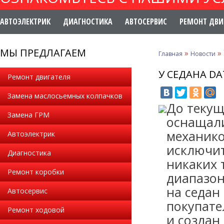
АВТОЭЛЕКТРИК
ДИАГНОСТИКА
АВТОСЕРВИС
РЕМОНТ ДВИ
МЫ ПРЕДЛАГАЕМ
»
»
Главная
Новости
У СЕДАНА D
Ремонт двигателя
Замена маслосьемных колпачков
До текущ
Замена ГРМ
оснащали
механико
Автоэлектрик
исключит
Диагностика
никаких 
Ремонт коробки
диапазон
на седан
Автосервис
покупате
Ремонт ходовой
и создан