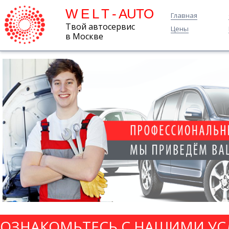
W E L T - AUTO
Главная
Твой автосервис
Цены
в Москве
ОЗНАКОМЬТЕСЬ С НАШИМИ УС