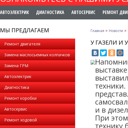
АВТОЭЛЕКТРИК
ДИАГНОСТИКА
АВТОСЕРВИС
РЕМОНТ ДВИ
МЫ ПРЕДЛАГАЕМ
»
»
Главная
Новости
У ГАЗЕЛИ И
Ремонт двигателя
Замена маслосьемных колпачков
Напомним
Замена ГРМ
выставке
выставил
Автоэлектрик
техники.
Диагностика
представ
Ремонт коробки
самосвал
и в дизе
Автосервис
При этом
Ремонт ходовой
технику 