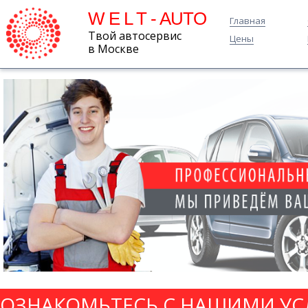
W E L T - AUTO
Главная
Твой автосервис
Цены
в Москве
ОЗНАКОМЬТЕСЬ С НАШИМИ УС