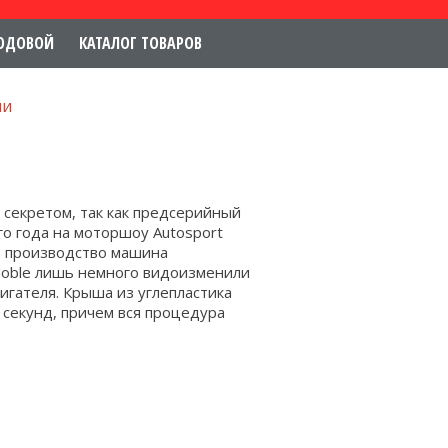
ОДОВОЙ
КАТАЛОГ ТОВАРОВ
ши
 секретом, так как предсерийный
го года на моторшоу Autosport
ое производство машина
Noble лишь немного видоизменили
гателя. Крыша из углепластика
 секунд, причем вся процедура