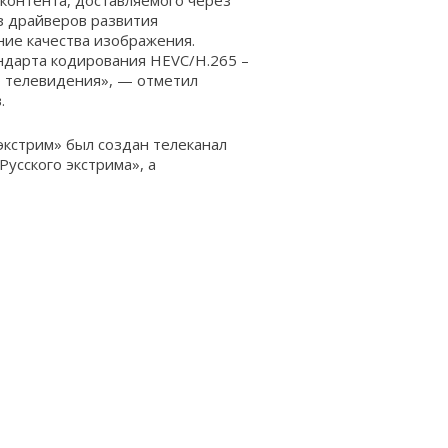
контента, доставляемого через
з драйверов развития
ние качества изображения.
андарта кодирования HEVC/H.265 –
о телевидения»,
— отметил
.
 экстрим» был создан телеканал
Русского экстрима», а