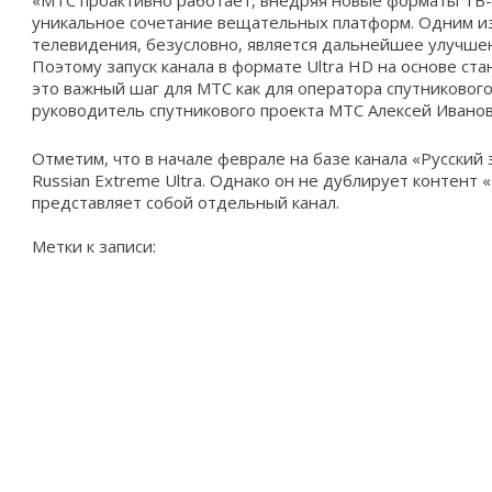
«МТС проактивно работает, внедряя новые форматы ТВ-
уникальное сочетание вещательных платформ. Одним и
телевидения, безусловно, является дальнейшее улучше
Поэтому запуск канала в формате Ultra HD на основе ст
это важный шаг для МТС как для оператора спутниковог
руководитель спутникового проекта МТС Алексей Иванов
Отметим, что в начале феврале на базе канала «Русский
Russian Extreme Ultra. Однако он не дублирует контент «
представляет собой отдельный канал.
Метки к записи: