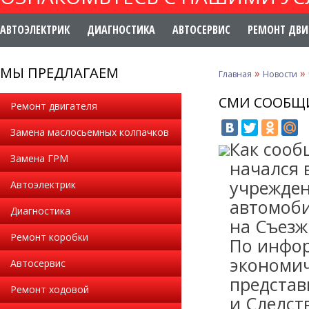
АВТОЭЛЕКТРИК
ДИАГНОСТИКА
АВТОСЕРВИС
РЕМОНТ ДВИ
МЫ ПРЕДЛАГАЕМ
»
»
Главная
Новости
СМИ СООБЩИ
Ремонт двигателя
Замена маслосьемных колпачков
Как сооб
Замена ГРМ
начался 
учрежден
Автоэлектрик
автомоби
Диагностика
на Съезж
Ремонт коробки
По инфор
экономич
Автосервис
представ
Ремонт ходовой
и Следст