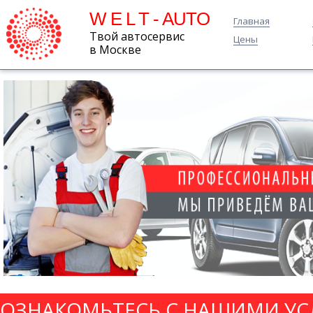
W E L T - AUTO
Главная
Твой автосервис
Цены
в Москве
ОЗНАКОМЬТЕСЬ С НАШИМИ УС