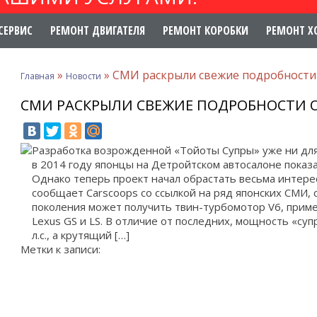
СЕРВИС
РЕМОНТ ДВИГАТЕЛЯ
РЕМОНТ КОРОБКИ
РЕМОНТ Х
»
»
СМИ раскрыли свежие подробности 
Главная
Новости
СМИ РАСКРЫЛИ СВЕЖИЕ ПОДРОБНОСТИ О
Разработка возрожденной «Тойоты Супры» уже ни для 
в 2014 году японцы на Детройтском автосалоне показ
Однако теперь проект начал обрастать весьма интере
сообщает Carscoops со ссылкой на ряд японских СМИ, 
поколения может получить твин-турбомотор V6, прим
Lexus GS и LS. В отличие от последних, мощность «су
л.с., а крутящий […]
Метки к записи: