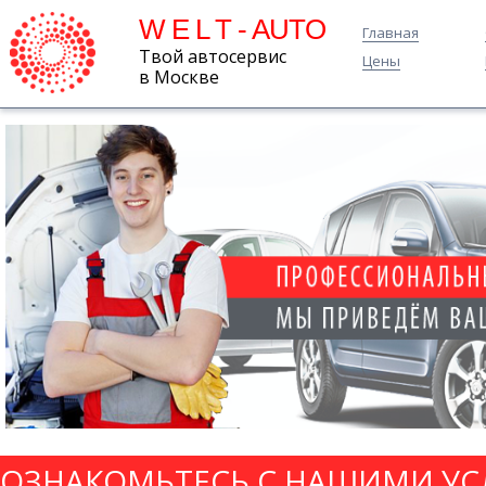
W E L T - AUTO
Главная
Твой автосервис
Цены
в Москве
ОЗНАКОМЬТЕСЬ С НАШИМИ УС