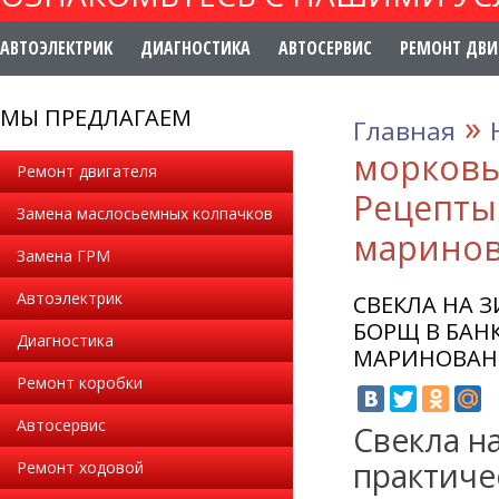
АВТОЭЛЕКТРИК
ДИАГНОСТИКА
АВТОСЕРВИС
РЕМОНТ ДВИ
МЫ ПРЕДЛАГАЕМ
»
Главная
морковью
Ремонт двигателя
Рецепты 
Замена маслосьемных колпачков
маринов
Замена ГРМ
Автоэлектрик
СВЕКЛА НА 
БОРЩ В БАНК
Диагностика
МАРИНОВАН
Ремонт коробки
Автосервис
Свекла на
практиче
Ремонт ходовой