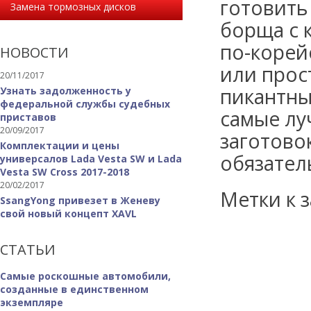
готовить
Замена тормозных дисков
борща с 
по-корей
НОВОСТИ
или прос
20/11/2017
пикантны
Узнать задолженность у
федеральной службы судебных
самые лу
приставов
20/09/2017
заготовок
Комплектации и цены
обязател
универсалов Lada Vesta SW и Lada
Vesta SW Cross 2017-2018
20/02/2017
Метки к з
SsangYong привезет в Женеву
свой новый концепт XAVL
СТАТЬИ
Самые роскошные автомобили,
созданные в единственном
экземпляре