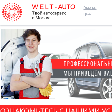
W E L T - AUTO
Главная
Твой автосервис
Цены
в Москве
ОЗНАКОМЬТЕСЬ С НАШИМИ УС