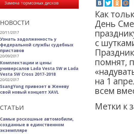
Замена тормозных дисков
Как толь
День Сме
НОВОСТИ
праздник
20/11/2017
Узнать задолженность у
с шуткам
федеральной службы судебных
Праздник
приставов
20/09/2017
помнят, 
Комплектации и цены
универсалов Lada Vesta SW и Lada
«надуват
Vesta SW Cross 2017-2018
на 1 апр
20/02/2017
SsangYong привезет в Женеву
всем вме
свой новый концепт XAVL
Метки к з
СТАТЬИ
Самые роскошные автомобили,
созданные в единственном
экземпляре