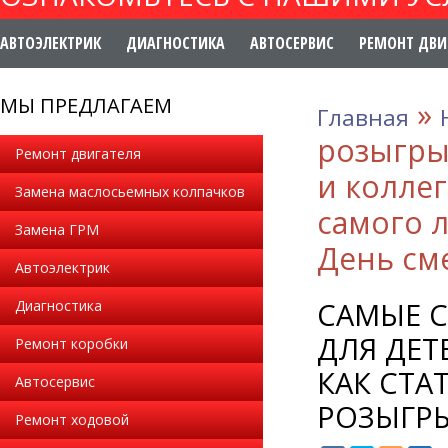
АВТОЭЛЕКТРИК
ДИАГНОСТИКА
АВТОСЕРВИС
РЕМОНТ ДВИ
МЫ ПРЕДЛАГАЕМ
»
Главная
розыгры
Ремонт двигателя
и коллег
Замена маслосьемных колпачков
самого 
Замена ГРМ
День см
Автоэлектрик
САМЫЕ 
Диагностика
ДЛЯ ДЕТ
Ремонт коробки
КАК СТА
Автосервис
РОЗЫГРЫ
Ремонт ходовой