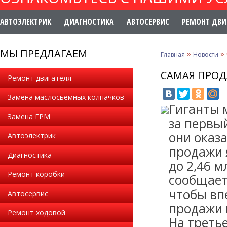
АВТОЭЛЕКТРИК
ДИАГНОСТИКА
АВТОСЕРВИС
РЕМОНТ ДВИ
МЫ ПРЕДЛАГАЕМ
»
»
Главная
Новости
САМАЯ ПРОД
Ремонт двигателя
Замена маслосьемных колпачков
Гиганты 
Замена ГРМ
за первый
они оказ
Автоэлектрик
продажи 
Диагностика
до 2,46 
Ремонт коробки
сообщает
чтобы вп
Автосервис
продажи 
Ремонт ходовой
На треть