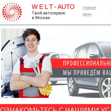
W E L T - AUTO
Главная
Твой автосервис
Цены
в Москве
ОЗНАКОМЬТЕСЬ С НАШИМИ УС