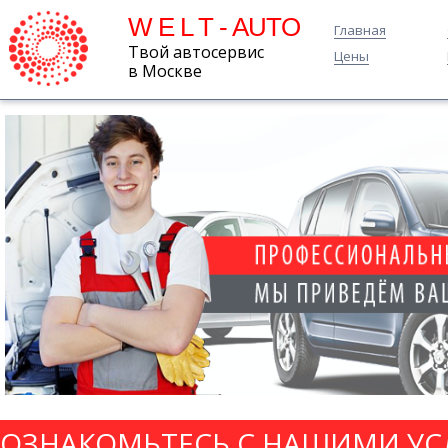
W E L T - AUTO
Главная
Твой автосервис
Цены
в Москве
ОЗНАКОМЬТЕСЬ С НАШИМИ УС