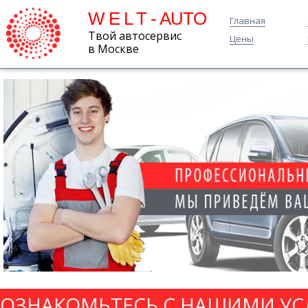
W E L T - AUTO
Главная
Твой автосервис
Цены
в Москве
ОЗНАКОМЬТЕСЬ С НАШИМИ УС