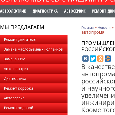
АВТОЭЛЕКТРИК
ДИАГНОСТИКА
АВТОСЕРВИС
РЕМОНТ ДВИ
МЫ ПРЕДЛАГАЕМ
»
»
Главная
Новости
автопрома
Ремонт двигателя
ПРОМЫШЛЕНН
РОССИЙСКО
Замена маслосьемных колпачков
Замена ГРМ
В качеств
Автоэлектрик
автопрома
Диагностика
российско
и научног
Ремонт коробки
увеличени
Автосервис
инжинирин
Ремонт ходовой
Кроме тог