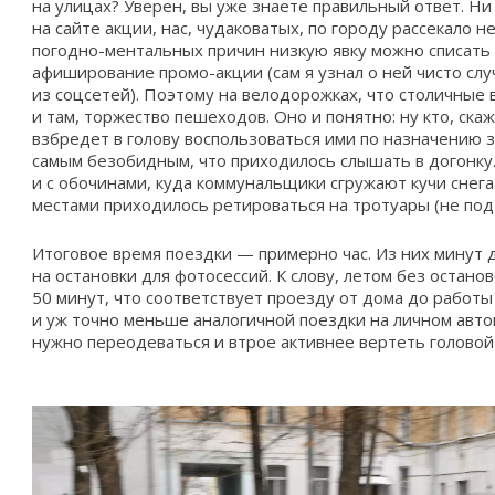
на улицах? Уверен, вы уже знаете правильный ответ. Ни
на сайте акции, нас, чудаковатых, по городу рассекало 
погодно-ментальных причин низкую явку можно списать
афиширование промо-акции (сам я узнал о ней чисто слу
из соцсетей). Поэтому на велодорожках, что столичные 
и там, торжество пешеходов. Оно и понятно: ну кто, ска
взбредет в голову воспользоваться ими по назначению 
самым безобидным, что приходилось слышать в догонку.
и с обочинами, куда коммунальщики сгружают кучи снега 
местами приходилось ретироваться на тротуары (не под 
Итоговое время поездки — примерно час. Из них минут 
на остановки для фотосессий. К слову, летом без остано
50 минут, что соответствует проезду от дома до работ
и уж точно меньше аналогичной поездки на личном авто
нужно переодеваться и втрое активнее вертеть головой