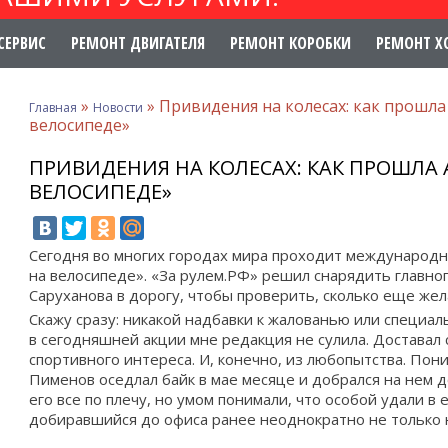
СЕРВИС
РЕМОНТ ДВИГАТЕЛЯ
РЕМОНТ КОРОБКИ
РЕМОНТ Х
»
»
Привидения на колесах: как прошла
Главная
Новости
велосипеде»
ПРИВИДЕНИЯ НА КОЛЕСАХ: КАК ПРОШЛА 
ВЕЛОСИПЕДЕ»
Сегодня во многих городах мира проходит международн
на велосипеде». «За рулем.РФ» решил снарядить главно
Саруханова в дорогу, чтобы проверить, сколько еще жел
Скажу сразу: никакой надбавки к жалованью или специал
в сегодняшней акции мне редакция не сулила. Доставал с
спортивного интереса. И, конечно, из любопытства. Пони
Пименов оседлал байк в мае месяце и добрался на нем д
его все по плечу, но умом понимали, что особой удали в 
добиравшийся до офиса ранее неоднократно не только на