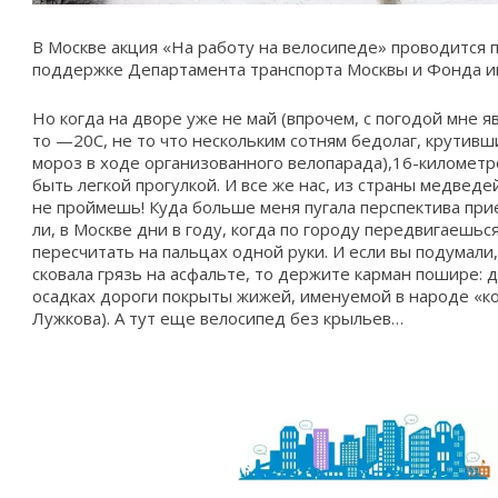
В Москве акция «На работу на велосипеде» проводится про
поддержке Департамента транспорта Москвы и Фонда и
Но когда на дворе уже не май (впрочем, с погодой мне я
то —20С, не то что нескольким сотням бедолаг, крутивш
мороз в ходе организованного велопарада),16-километ
быть легкой прогулкой. И все же нас, из страны медведе
не проймешь! Куда больше меня пугала перспектива при
ли, в Москве дни в году, когда по городу передвигаешьс
пересчитать на пальцах одной руки. И если вы подумали
сковала грязь на асфальте, то держите карман пошире:
осадках дороги покрыты жижей, именуемой в народе «к
Лужкова). А тут еще велосипед без крыльев…