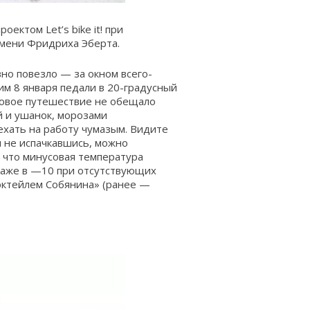
ектом Let’s bike it! при
мени Фридриха Эберта.
вно повезло — за окном всего-
им 8 января педали в 20-градусный
ровое путешествие не обещало
й и ушанок, морозами
ехать на работу чумазым. Видите
я не испачкавшись, можно
, что минусовая температура
 даже в —10 при отсутствующих
октейлем Собянина» (ранее —