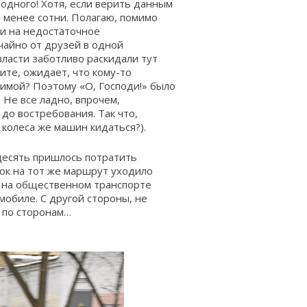
 одного! Хотя, если верить данным
не менее сотни. Полагаю, помимо
 и на недостаточное
чайно от друзей в одной
власти заботливо раскидали тут
жите, ожидает, что кому-то
зимой? Поэтому «О, Господи!» было
 Не все ладно, впрочем,
до востребования. Так что,
колеса же машин кидаться?).
десять пришлось потратить
вок на тот же маршрут уходило
ы на общественном транспорте
мобиле. С другой стороны, не
 по сторонам…