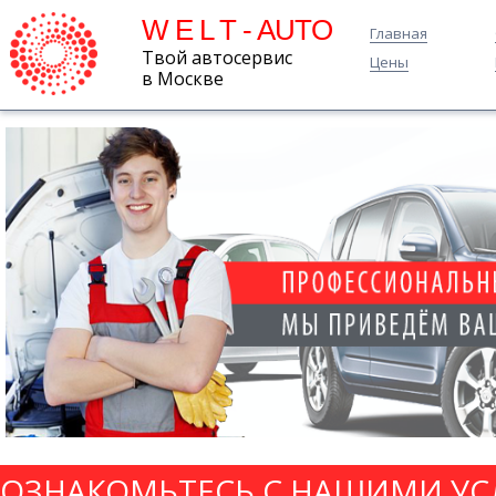
W E L T - AUTO
Главная
Твой автосервис
Цены
в Москве
ОЗНАКОМЬТЕСЬ С НАШИМИ УС