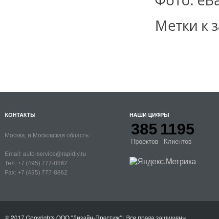
Фото: eB
Метки к з
КОНТАКТЫ
НАШИ ЦИФРЫ
385
1195
Москва, и Московская область
Проектов
Клиентов
Email:
auto-service@rapidly.ru
Тел:
+7 (495) 777-8862
Fax:
+7 (495) 777-8862
© 2017 Copyrights
ООО "Дизайн-Престиж"
| Все права защищены