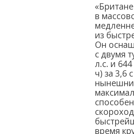
«Британе
в массов
медленне
из быстр
Он оснащ
с двумя 
л.с. и 64
ч) за 3,6
нынешним
максимал
способен
скороход
быстрейш
время кру