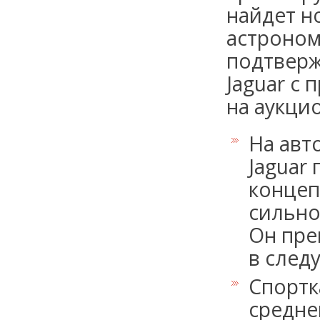
найдет н
астроном
подтверж
Jaguar с 
на аукци
На авт
Jaguar
концеп
сильно
Он пре
в след
Спортк
средне