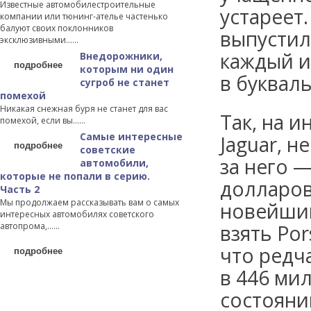
Известные автомобилестроительные
устареет.
компании или тюнинг-ателье частенько
балуют своих поклонников
выпустил
эксклюзивными…...
каждый и
Внедорожники,
подробнее
которым ни один
в буквал
сугроб не станет
помехой
Никакая снежная буря не станет для вас
Так, на 
помехой, если вы…...
Самые интересные
Jaguar, н
подробнее
советские
за него 
автомобили,
которые не попали в серию.
долларов
Часть 2
Мы продолжаем рассказывать вам о самых
новейший 
интересных автомобилях советского
автопрома,…...
взять Por
что редч
подробнее
в 446 мил
состоянии