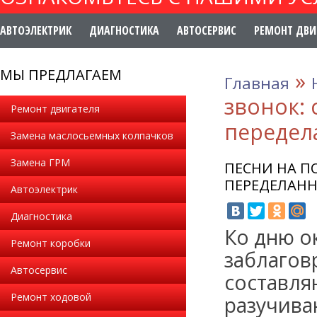
АВТОЭЛЕКТРИК
ДИАГНОСТИКА
АВТОСЕРВИС
РЕМОНТ ДВИ
МЫ ПРЕДЛАГАЕМ
»
Главная
звонок:
Ремонт двигателя
передел
Замена маслосьемных колпачков
Замена ГРМ
ПЕСНИ НА П
ПЕРЕДЕЛАН
Автоэлектрик
Диагностика
Ко дню о
Ремонт коробки
заблагов
Автосервис
составля
Ремонт ходовой
разучива