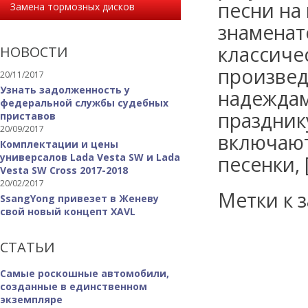
песни на
Замена тормозных дисков
знаменат
классиче
НОВОСТИ
произвед
20/11/2017
Узнать задолженность у
надеждам
федеральной службы судебных
праздник
приставов
20/09/2017
включают
Комплектации и цены
универсалов Lada Vesta SW и Lada
песенки, 
Vesta SW Cross 2017-2018
20/02/2017
Метки к з
SsangYong привезет в Женеву
свой новый концепт XAVL
СТАТЬИ
Самые роскошные автомобили,
созданные в единственном
экземпляре