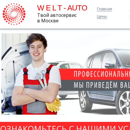
W E L T - AUTO
Главная
Твой автосервис
Цены
в Москве
ОЗНАКОМЬТЕСЬ С НАШИМИ УС