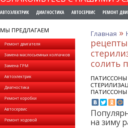
АВТОЭЛЕКТРИК
ДИАГНОСТИКА
АВТОСЕРВИС
РЕМОНТ ДВИ
МЫ ПРЕДЛАГАЕМ
»
Главная
рецепты
Ремонт двигателя
стерили
Замена маслосьемных колпачков
солить 
Замена ГРМ
Автоэлектрик
ПАТИССОНЫ 
СТЕРИЛИЗАЦ
Диагностика
ПАТИССОНЫ 
Ремонт коробки
Автосервис
Популярн
на зиму 
Ремонт ходовой