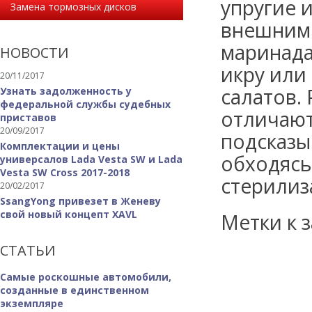
упругие 
Замена тормозных дисков
внешним 
маринадах
НОВОСТИ
икру или
20/11/2017
салатов.
Узнать задолженность у
федеральной службы судебных
отличают
приставов
20/09/2017
подсказы
Комплектации и цены
обходясь
универсалов Lada Vesta SW и Lada
Vesta SW Cross 2017-2018
стерилиз
20/02/2017
SsangYong привезет в Женеву
свой новый концепт XAVL
Метки к з
СТАТЬИ
Самые роскошные автомобили,
созданные в единственном
экземпляре