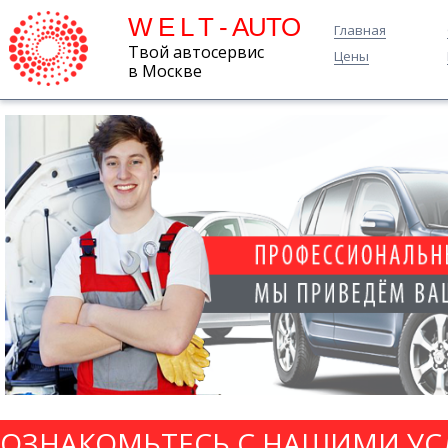
W E L T - AUTO
Главная
Твой автосервис
Цены
в Москве
ОЗНАКОМЬТЕСЬ С НАШИМИ УС