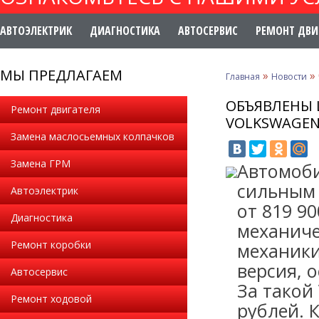
АВТОЭЛЕКТРИК
ДИАГНОСТИКА
АВТОСЕРВИС
РЕМОНТ ДВИ
МЫ ПРЕДЛАГАЕМ
»
»
Главная
Новости
ОБЪЯВЛЕНЫ 
Ремонт двигателя
VOLKSWAGEN
Замена маслосьемных колпачков
Замена ГРМ
Автомоби
сильным 
Автоэлектрик
от 819 9
Диагностика
механиче
Ремонт коробки
механики
версия, 
Автосервис
За такой
Ремонт ходовой
рублей. К