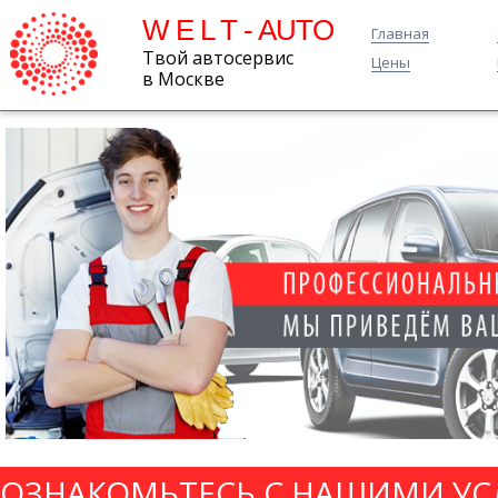
W E L T - AUTO
Главная
Твой автосервис
Цены
в Москве
ОЗНАКОМЬТЕСЬ С НАШИМИ УС