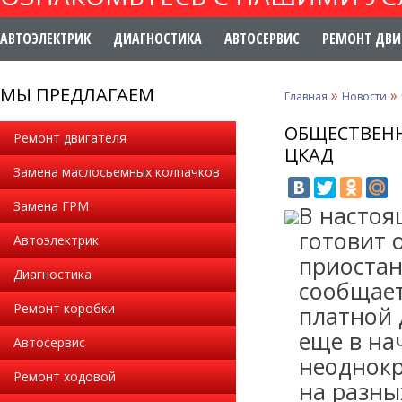
АВТОЭЛЕКТРИК
ДИАГНОСТИКА
АВТОСЕРВИС
РЕМОНТ ДВИ
МЫ ПРЕДЛАГАЕМ
»
»
Главная
Новости
ОБЩЕСТВЕНН
Ремонт двигателя
ЦКАД
Замена маслосьемных колпачков
Замена ГРМ
В настоя
готовит 
Автоэлектрик
приостан
Диагностика
сообщает
Ремонт коробки
платной 
еще в на
Автосервис
неоднокр
Ремонт ходовой
на разны