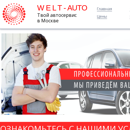
W E L T - AUTO
Главная
Твой автосервис
Цены
в Москве
ОЗНАКОМЬТЕСЬ С НАШИМИ УС