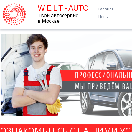
W E L T - AUTO
Главная
Твой автосервис
Цены
в Москве
ОЗНАКОМЬТЕСЬ С НАШИМИ УС