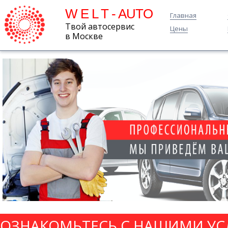
W E L T - AUTO
Главная
Твой автосервис
Цены
в Москве
ОЗНАКОМЬТЕСЬ С НАШИМИ УС