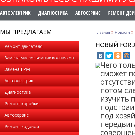
АВТОЭЛЕКТРИК
ДИАГНОСТИКА
АВТОСЕРВИС
РЕМОНТ ДВИ
МЫ ПРЕДЛАГАЕМ
»
»
Главная
Новости
НОВЫЙ FORD
Ремонт двигателя
Замена маслосьемных колпачков
Чего тол
Замена ГРМ
сможет по
отсутств
Автоэлектрик
потом сл
Диагностика
изучить 
Ремонт коробки
подстраи
под хозя
Автосервис
передвига
Ремонт ходовой
совершен