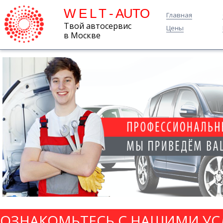
W E L T - AUTO
Главная
Твой автосервис
Цены
в Москве
ОЗНАКОМЬТЕСЬ С НАШИМИ УС