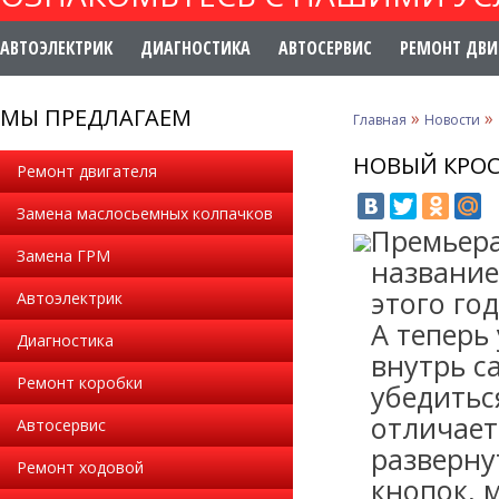
АВТОЭЛЕКТРИК
ДИАГНОСТИКА
АВТОСЕРВИС
РЕМОНТ ДВИ
МЫ ПРЕДЛАГАЕМ
»
»
Главная
Новости
НОВЫЙ КРОС
Ремонт двигателя
Замена маслосьемных колпачков
Премьера
Замена ГРМ
название
этого го
Автоэлектрик
А теперь
Диагностика
внутрь с
Ремонт коробки
убедитьс
отличает
Автосервис
разверну
Ремонт ходовой
кнопок, 