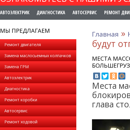
АВТОЭЛЕКТРИК
ДИАГНОСТИКА
АВТОСЕРВИС
РЕМОНТ ДВИ
МЫ ПРЕДЛАГАЕМ
»
Главная
будут о
Ремонт двигателя
Замена маслосьемных колпачков
МЕСТА МАСС
БОЛЬШЕГРУ
Замена ГРМ
Автоэлектрик
Места ма
Диагностика
блокиров
Ремонт коробки
глава ст
Автосервис
Ремонт ходовой