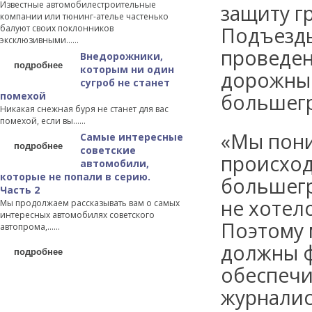
Известные автомобилестроительные
защиту г
компании или тюнинг-ателье частенько
балуют своих поклонников
Подъезды
эксклюзивными…...
проведен
Внедорожники,
подробнее
которым ни один
дорожные
сугроб не станет
помехой
большегр
Никакая снежная буря не станет для вас
помехой, если вы…...
«Мы пони
Самые интересные
подробнее
советские
происход
автомобили,
которые не попали в серию.
большегр
Часть 2
не хотел
Мы продолжаем рассказывать вам о самых
интересных автомобилях советского
Поэтому 
автопрома,…...
должны ф
подробнее
обеспечи
журналис