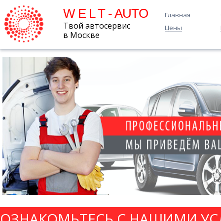
W E L T - AUTO
Главная
Твой автосервис
Цены
в Москве
ОЗНАКОМЬТЕСЬ С НАШИМИ УС