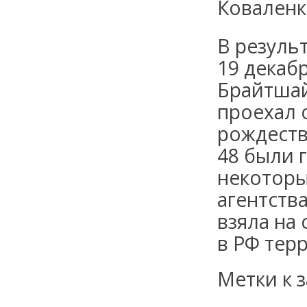
Коваленк
В резуль
19 декаб
Брайтшай
проехал 
рождеств
48 были 
некоторы
агентства
взяла на
в РФ тер
Метки к з