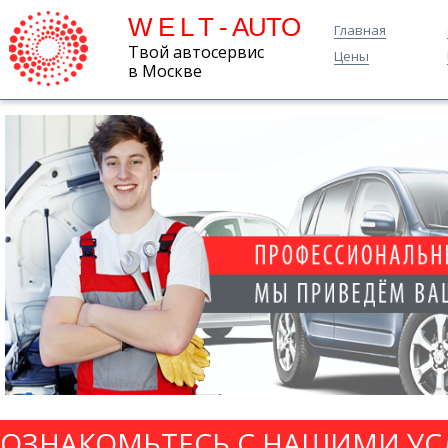
W E L T - AUTO
Главная
Твой автосервис
Цены
в Москве
ОЗНАКОМЬТЕСЬ С НАШИМИ УС