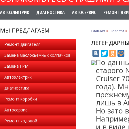
АВТОЭЛЕКТРИК
ДИАГНОСТИКА
АВТОСЕРВИС
РЕМОНТ ДВИ
МЫ ПРЕДЛАГАЕМ
»
»
Главная
Новости
ЛЕГЕНДАРНЫ
Ремонт двигателя
Замена маслосьемных колпачков
По данны
Замена ГРМ
старого N
Cruiser 7
Автоэлектрик
года). М
Диагностика
прежнему
Ремонт коробки
лишь в А
Но зато 
Автосервис
Например
Ремонт ходовой
и в виде