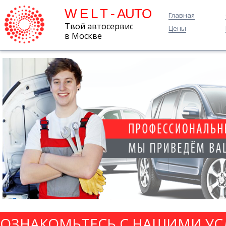
W E L T - AUTO
Главная
Твой автосервис
Цены
в Москве
ОЗНАКОМЬТЕСЬ С НАШИМИ УС