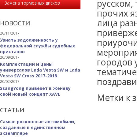
русском,
Замена тормозных дисков
прочих я
лица раз
НОВОСТИ
приверже
20/11/2017
приурочи
Узнать задолженность у
федеральной службы судебных
мероприя
приставов
20/09/2017
городов 
Комплектации и цены
тематиче
универсалов Lada Vesta SW и Lada
Vesta SW Cross 2017-2018
поздрави
20/02/2017
SsangYong привезет в Женеву
свой новый концепт XAVL
Метки к з
СТАТЬИ
Самые роскошные автомобили,
созданные в единственном
экземпляре