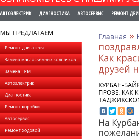
АВТОЭЛЕКТРИК
ДИАГНОСТИКА
АВТОСЕРВИС
РЕМОНТ ДВИ
МЫ ПРЕДЛАГАЕМ
»
Главная
поздравл
Ремонт двигателя
Как кра
Замена маслосьемных колпачков
друзей н
Замена ГРМ
Автоэлектрик
КУРБАН-БАЙ
ПРОЗЕ. КАК
Диагностика
ТАДЖИКСКОМ
Ремонт коробки
Автосервис
На Курба
пожелани
Ремонт ходовой