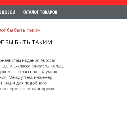
ОДОВОЙ
КАТАЛОГ ТОВАРОВ
мог бы быть таким
ОГ БЫ БЫТЬ ТАКИМ
налистам издания Autocar
 CLS и E-класса Михаэль Кельц.
ерхом — «классная задумка»
ния. Между тем, инженер
нет ниши для подобного
амым вероятным «донором»