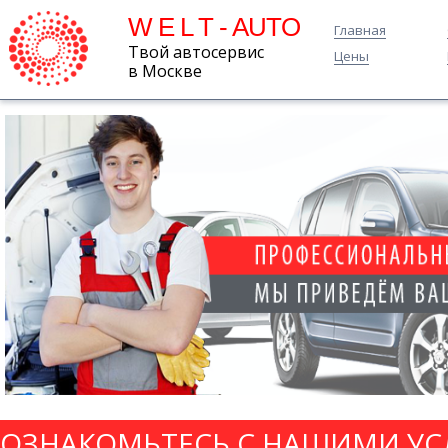
W E L T - AUTO
Главная
Твой автосервис
Цены
в Москве
ОЗНАКОМЬТЕСЬ С НАШИМИ УС