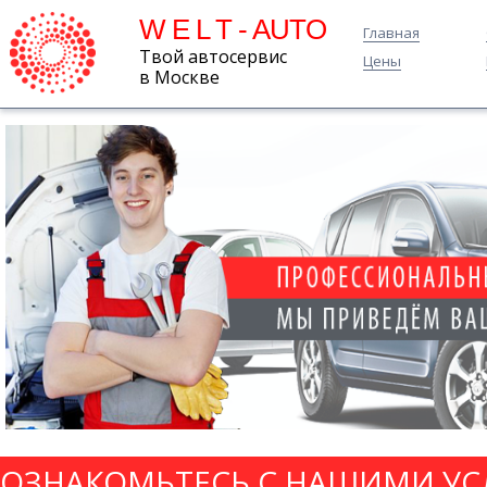
W E L T - AUTO
Главная
Твой автосервис
Цены
в Москве
ОЗНАКОМЬТЕСЬ С НАШИМИ УС