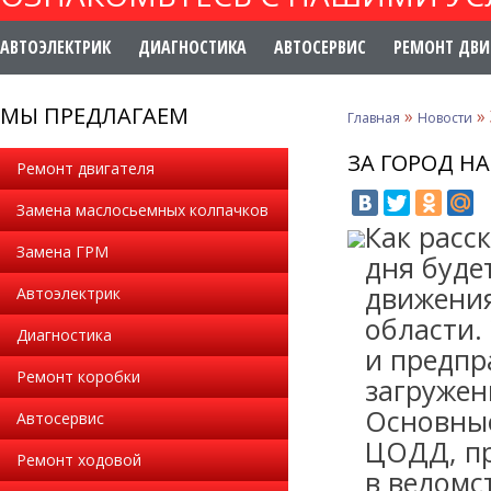
АВТОЭЛЕКТРИК
ДИАГНОСТИКА
АВТОСЕРВИС
РЕМОНТ ДВИ
МЫ ПРЕДЛАГАЕМ
»
»
Главная
Новости
ЗА ГОРОД Н
Ремонт двигателя
Замена маслосьемных колпачков
Как расс
Замена ГРМ
дня буде
движения
Автоэлектрик
области.
Диагностика
и предпр
Ремонт коробки
загружен
Основные
Автосервис
ЦОДД, пр
Ремонт ходовой
в ведомс