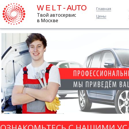
W E L T - AUTO
Главная
Твой автосервис
Цены
в Москве
ОЗНАКОМЬТЕСЬ С НАШИМИ УС