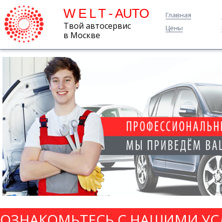
W E L T - AUTO
Главная
Твой автосервис
Цены
в Москве
ОЗНАКОМЬТЕСЬ С НАШИМИ УС