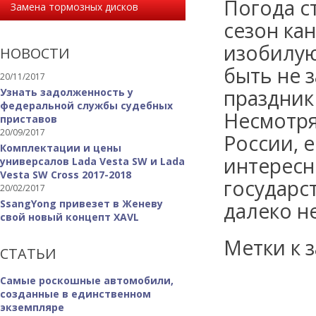
Погода с
Замена тормозных дисков
сезон ка
изобилую
НОВОСТИ
быть не 
20/11/2017
праздник
Узнать задолженность у
федеральной службы судебных
Несмотря
приставов
20/09/2017
России, 
Комплектации и цены
интересн
универсалов Lada Vesta SW и Lada
Vesta SW Cross 2017-2018
государс
20/02/2017
SsangYong привезет в Женеву
далеко не
свой новый концепт XAVL
Метки к з
СТАТЬИ
Самые роскошные автомобили,
созданные в единственном
экземпляре