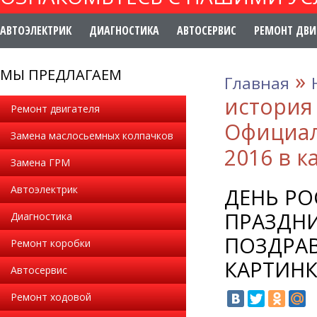
АВТОЭЛЕКТРИК
ДИАГНОСТИКА
АВТОСЕРВИС
РЕМОНТ ДВИ
МЫ ПРЕДЛАГАЕМ
»
Главная
история 
Ремонт двигателя
Официал
Замена маслосьемных колпачков
2016 в к
Замена ГРМ
Автоэлектрик
ДЕНЬ РО
ПРАЗДНИ
Диагностика
ПОЗДРАВ
Ремонт коробки
КАРТИНК
Автосервис
Ремонт ходовой