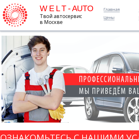
W E L T - AUTO
Главная
Твой автосервис
Цены
в Москве
ОЗНАКОМЬТЕСЬ С НАШИМИ УС