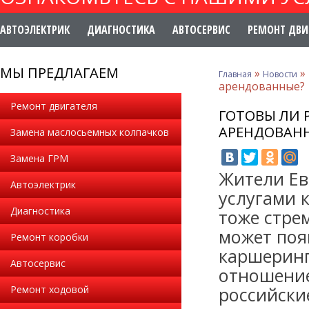
АВТОЭЛЕКТРИК
ДИАГНОСТИКА
АВТОСЕРВИС
РЕМОНТ ДВИ
МЫ ПРЕДЛАГАЕМ
»
»
Главная
Новости
арендованные?
Ремонт двигателя
ГОТОВЫ ЛИ 
АРЕНДОВАН
Замена маслосьемных колпачков
Замена ГРМ
Жители Ев
Автоэлектрик
услугами 
Диагностика
тоже стре
может поя
Ремонт коробки
каршеринг
Автосервис
отношение
Ремонт ходовой
российски