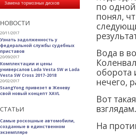
Замена тормозных дисков
по одной 
понял, ч
НОВОСТИ
следующи
результа
20/11/2017
Узнать задолженность у
федеральной службы судебных
Вода в в
приставов
20/09/2017
Коленвал
Комплектации и цены
универсалов Lada Vesta SW и Lada
оборота 
Vesta SW Cross 2017-2018
нечего, 
20/02/2017
SsangYong привезет в Женеву
свой новый концепт XAVL
Вот така
взглядам
СТАТЬИ
Самые роскошные автомобили,
На проти
созданные в единственном
экземпляре