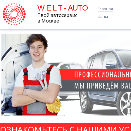
W E L T - AUTO
Главная
Твой автосервис
Цены
в Москве
ОЗНАКОМЬТЕСЬ С НАШИМИ УС