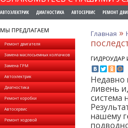
АВТОЭЛЕКТРИК
ДИАГНОСТИКА
АВТОСЕРВИС
РЕМОНТ ДВИ
МЫ ПРЕДЛАГАЕМ
»
Главная
последс
Ремонт двигателя
Замена маслосьемных колпачков
ГИДРОУДАР 
Замена ГРМ
Автоэлектрик
Недавно 
ливень и
Диагностика
система 
Ремонт коробки
Результа
Автосервис
нашему г
Ремонт ходовой
подводно