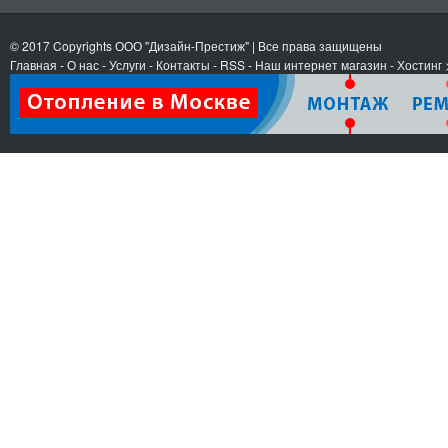
© 2017 Copyrights
ООО "Дизайн-Престиж"
| Все права защищены
Главная
-
О нас
-
Услуги
-
Контакты
- RSS
-
Наш интернет магазин
-
Хостинг