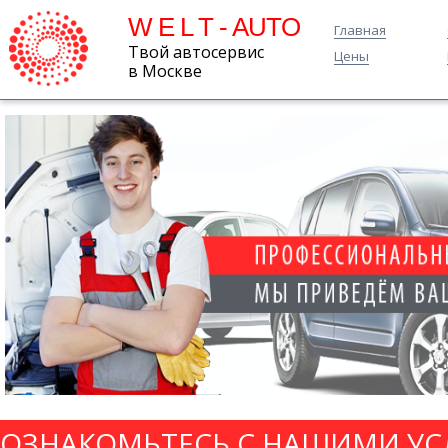
W E L T - AUTO
Главная
Твой автосервис
Цены
в Москве
ОЗНАКОМЬТЕСЬ С НАШИМИ УС