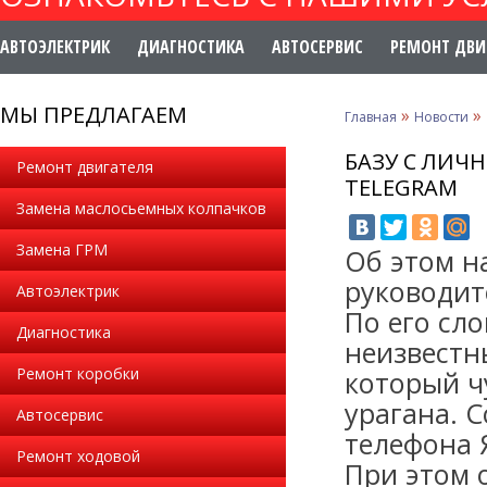
АВТОЭЛЕКТРИК
ДИАГНОСТИКА
АВТОСЕРВИС
РЕМОНТ ДВИ
МЫ ПРЕДЛАГАЕМ
»
»
Главная
Новости
БАЗУ С ЛИ
Ремонт двигателя
TELEGRAM
Замена маслосьемных колпачков
Замена ГРМ
Об этом н
руководит
Автоэлектрик
По его сло
Диагностика
неизвестн
Ремонт коробки
который ч
урагана. 
Автосервис
телефона 
Ремонт ходовой
При этом 