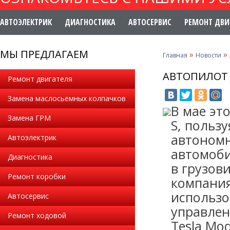
АВТОЭЛЕКТРИК
ДИАГНОСТИКА
АВТОСЕРВИС
РЕМОНТ ДВИ
МЫ ПРЕДЛАГАЕМ
»
»
Главная
Новости
АВТОПИЛОТ 
Ремонт двигателя
Замена маслосьемных колпачков
В мае эт
Замена ГРМ
S, польз
автономн
Автоэлектрик
автомоби
Диагностика
в грузов
Ремонт коробки
компания
использо
Автосервис
управлен
Ремонт ходовой
Tesla Mo