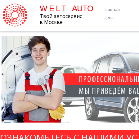
W E L T - AUTO
Главная
Твой автосервис
Цены
в Москве
ОЗНАКОМЬТЕСЬ С НАШИМИ УС