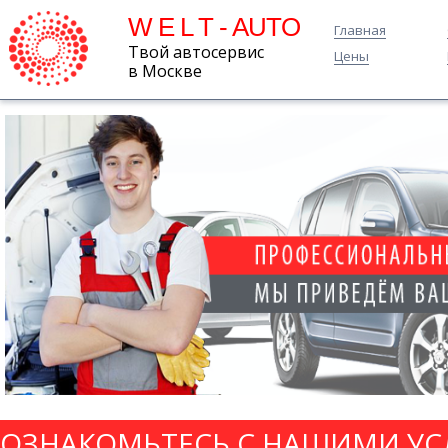
W E L T - AUTO
Главная
Твой автосервис
Цены
в Москве
ОЗНАКОМЬТЕСЬ С НАШИМИ УС