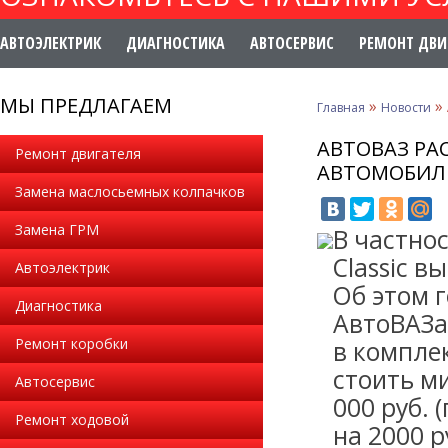
АВТОЭЛЕКТРИК
ДИАГНОСТИКА
АВТОСЕРВИС
РЕМОНТ ДВИ
МЫ ПРЕДЛАГАЕМ
»
»
Главная
Новости
АВТОВАЗ РА
Ремонт двигателя
АВТОМОБИЛ
Замена маслосьемных колпачков
Замена ГРМ
В частнос
Classic в
Автоэлектрик
Об этом 
Диагностика
АвтоВАЗа.
Ремонт коробки
в комплек
стоить ми
Автосервис
000 руб. 
Ремонт ходовой
на 2000 р