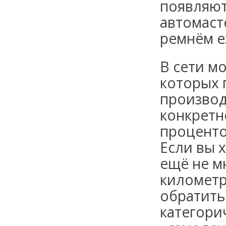
появляют
автомаст
ремнём е
В сети м
которых 
производ
конкретн
проценто
Если вы 
ещё не м
километр
обратить
категори