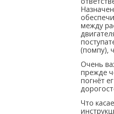
ответств
Назначен
обеспечи
между ра
двигател
поступат
(помпу), 
Очень ва
прежде ч
погнёт ег
дорогост
Что каса
инструкц