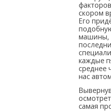
факторов
скором в
Его прид
подобную
машины, 
последни
специали
каждые п
среднее 
нас авто
Вывернув
осмотрет
самая пр