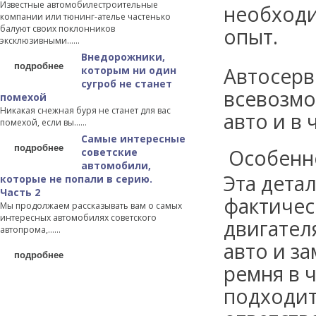
Известные автомобилестроительные
необходи
компании или тюнинг-ателье частенько
балуют своих поклонников
опыт.
эксклюзивными…...
Внедорожники,
подробнее
Автосерв
которым ни один
сугроб не станет
всевозмо
помехой
Никакая снежная буря не станет для вас
авто
и в 
помехой, если вы…...
Самые интересные
подробнее
Особенн
советские
автомобили,
Эта дета
которые не попали в серию.
Часть 2
фактичес
Мы продолжаем рассказывать вам о самых
интересных автомобилях советского
двигателя
автопрома,…...
авто и за
подробнее
ремня в 
подходит