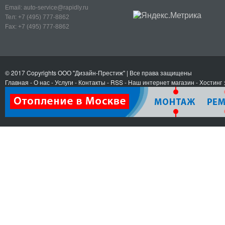
Email:
auto-service@rapidly.ru
Тел:
+7 (495) 777-8862
Fax:
+7 (495) 777-8862
© 2017 Copyrights
ООО "Дизайн-Престиж"
| Все права защищены
Главная
-
О нас
-
Услуги
-
Контакты
- RSS
-
Наш интернет магазин
-
Хостинг