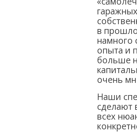
«самолеч
гаражных
собствен
в прошло
намного 
опыта и 
больше н
капиталь
очень мн
Наши спе
сделают 
всех нюа
конкретн