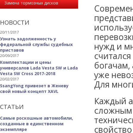
Замена тормозных дисков
Совреме
представ
НОВОСТИ
использу
20/11/2017
перевозк
Узнать задолженность у
нужд и м
федеральной службы судебных
приставов
считался
20/09/2017
Комплектации и цены
богачам,
универсалов Lada Vesta SW и Lada
уже нево
Vesta SW Cross 2017-2018
20/02/2017
Для мног
SsangYong привезет в Женеву
свой новый концепт XAVL
Каждый а
СТАТЬИ
сложным 
техничес
Самые роскошные автомобили,
созданные в единственном
свойство
экземпляре