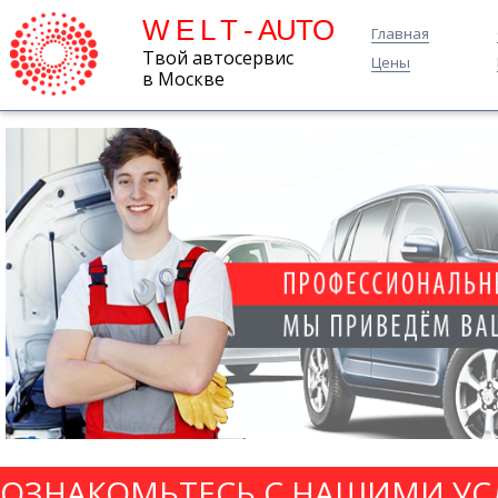
W E L T - AUTO
Главная
Твой автосервис
Цены
в Москве
ОЗНАКОМЬТЕСЬ С НАШИМИ УС