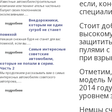
если, кон
Известные автомобилестроительные
компании или тюнинг-ателье частенько
специали
балуют своих поклонников
эксклюзивными…...
Внедорожники,
подробнее
Стоит до
которым ни один
сугроб не станет
высокому
помехой
защитить
Никакая снежная буря не станет для вас
помехой, если вы…...
пулями с
Самые интересные
подробнее
советские
при взры
автомобили,
которые не попали в серию.
Часть 2
Отметим,
Мы продолжаем рассказывать вам о самых
модель M
интересных автомобилях советского
автопрома,…...
2014 год
подробнее
уровнем 
Немцы сч