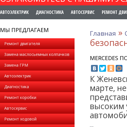
АВТОЭЛЕКТРИК
ДИАГНОСТИКА
АВТОСЕРВИС
РЕМОНТ ДВИ
МЫ ПРЕДЛАГАЕМ
»
Главная
безопас
Ремонт двигателя
Замена маслосьемных колпачков
MERCEDES П
Замена ГРМ
Автоэлектрик
К Женевс
марте, н
Диагностика
представ
Ремонт коробки
высоким 
Автосервис
автомоби
Ремонт ходовой