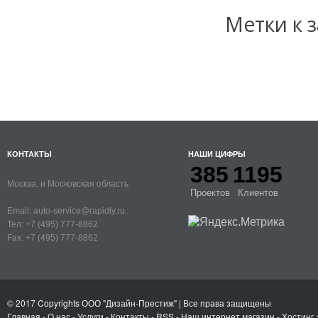
Метки к з
КОНТАКТЫ
НАШИ ЦИФРЫ
385
1195
Москва, и Московская область
Проектов
Клиентов
Email:
auto-service@rapidly.ru
Тел:
+7 (495) 777-8862
Fax:
+7 (495) 777-8862
© 2017 Copyrights
ООО "Дизайн-Престиж"
| Все права защищены
Главная
-
О нас
-
Услуги
-
Контакты
- RSS
-
Наш интернет магазин
-
Хостинг