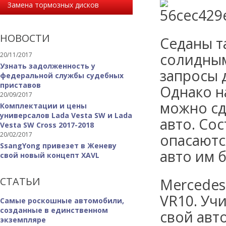
Замена тормозных дисков
НОВОСТИ
Седаны т
солидным
20/11/2017
Узнать задолженность у
запросы 
федеральной службы судебных
приставов
Однако н
20/09/2017
можно сд
Комплектации и цены
универсалов Lada Vesta SW и Lada
авто. Со
Vesta SW Cross 2017-2018
20/02/2017
опасаютс
SsangYong привезет в Женеву
авто им 
свой новый концепт XAVL
СТАТЬИ
Mercedes
VR10. Уч
Самые роскошные автомобили,
созданные в единственном
свой авт
экземпляре