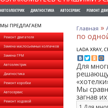
АВТОЭЛЕКТРИК
ДИАГНОСТИКА
АВТОСЕРВИС
РЕМОНТ ДВИ
МЫ ПРЕДЛАГАЕМ
»
Главная
по одной
Ремонт двигателя
Замена маслосьемных колпачков
LADA XRAY, 
Замена ГРМ
Для мног
Автоэлектрик
решающую
Диагностика
«хотелки
Ремонт коробки
Мы сравн
Автосервис
загнав и
Ремонт ходовой
1 Для мно