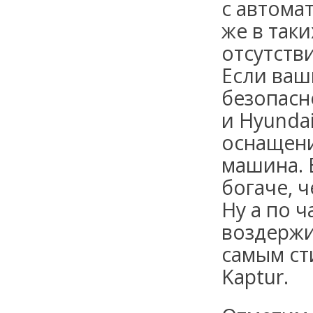
с автома
же в так
отсутств
Если ваш
безопасн
и Hyunda
оснащени
машина. 
богаче, 
Ну а по 
воздержим
самым ст
Kaptur.