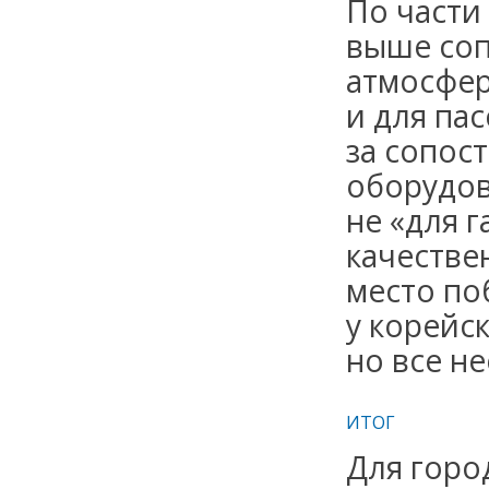
По части
выше соп
атмосферу
и для па
за сопос
оборудов
не «для г
качестве
место по
у корейс
но все н
ИТОГ
Для горо