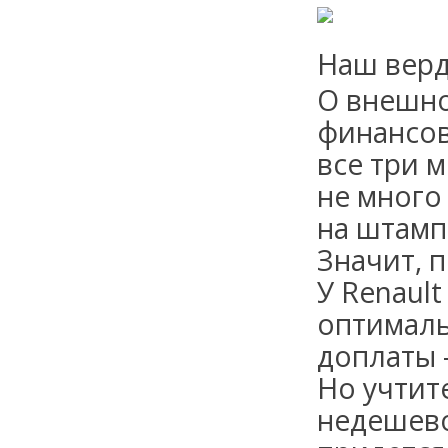
Наш верд
О внешно
финансов
все три м
не много 
на штамп
Значит, 
У Renault
оптималь
доплаты 
Но учтит
недешево