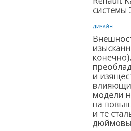
Renault 
системы 
ДИЗАЙН
Внешност
изысканно
конечно).
преоблад
и изящес
влияющих
модели н
на повыш
и те стал
дюймовые