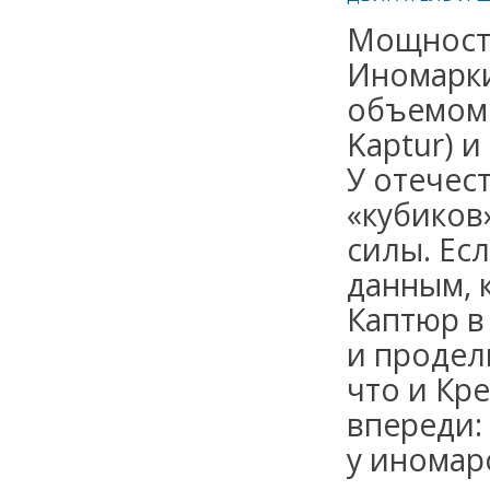
Мощность
Иномарки
объемом 1
Kaptur) и 
У отечес
«кубиков»
силы. Ес
данным, 
Каптюр в 
и проделы
что и Кре
впереди:
у иномар