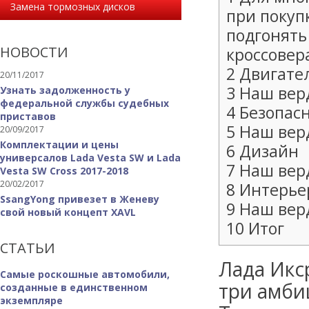
Замена тормозных дисков
при покуп
подгонять
НОВОСТИ
кроссовер
2 Двигате
20/11/2017
3 Наш вер
Узнать задолженность у
федеральной службы судебных
4 Безопас
приставов
5 Наш вер
20/09/2017
Комплектации и цены
6 Дизайн
универсалов Lada Vesta SW и Lada
7 Наш вер
Vesta SW Cross 2017-2018
20/02/2017
8 Интерье
SsangYong привезет в Женеву
9 Наш вер
свой новый концепт XAVL
10 Итог
СТАТЬИ
Лада Икср
Самые роскошные автомобили,
три амби
созданные в единственном
экземпляре