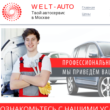
W E L T - AUTO
Главная
Твой автосервис
Цены
в Москве
ОЗНАКОМЬТЕСЬ С НАШИМИ УС