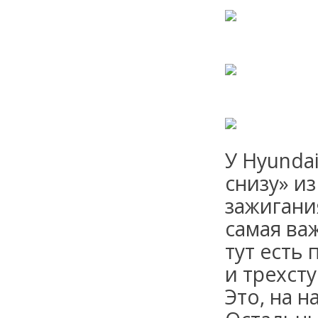
У Hyunda
снизу» и
зажигания
самая важ
тут есть
и трехст
Это, на н