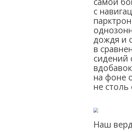
самой бо
с навига
парктрон
однозонн
дождя и 
в сравне
сидений 
вдобавок
на фоне 
не столь
Наш верд