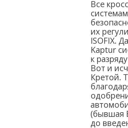
Все крос
системам
безопасн
их регул
ISOFIX. 
Kaptur с
к разряду
Вот и ис
Кретой. 
благодаря
одобрени
автомоби
(бывшая 
до введе