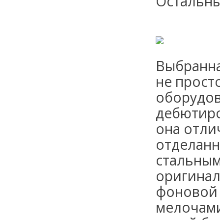
Остальны
Выбранна
не прост
оборудов
дебютиро
она отли
отделанн
стальным
оригинал
фоновой 
мелочами