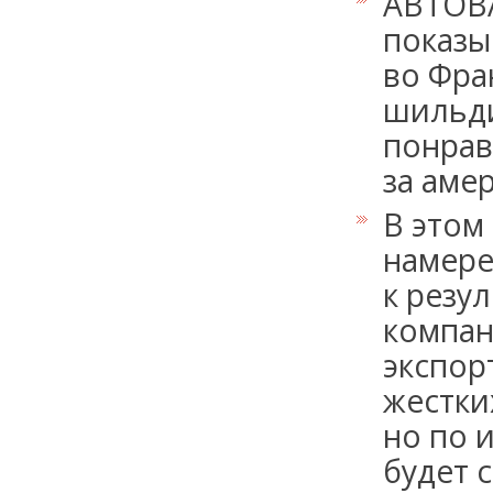
АВТОВА
показы
во Фра
шильди
понрав
за аме
В этом
намере
к резу
компан
экспор
жестки
но по
будет 