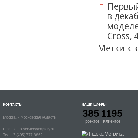
Первый
в дека
моделей
Cross, 
Метки к з
КОНТАКТЫ
НАШИ ЦИФРЫ
385
1195
Москва, и Московская область
Проектов
Клиентов
Email:
auto-service@rapidly.ru
Тел:
+7 (495) 777-8862