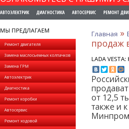
АВТОЭЛЕКТРИК
ДИАГНОСТИКА
АВТОСЕРВИС
РЕМОНТ ДВИ
МЫ ПРЕДЛАГАЕМ
»
Главная
продаж 
Ремонт двигателя
Замена маслосьемных колпачков
LADA VESTA
Замена ГРМ
Российск
Автоэлектрик
продават
Диагностика
от 12,5 
Ремонт коробки
также и 
Автосервис
Минпром
Ремонт ходовой