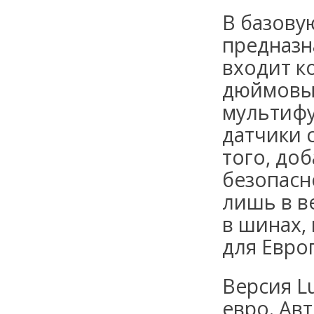
В базову
предназн
входит к
дюймовые
мультифу
датчики 
того, до
безопасн
лишь в в
в шинах,
для Евро
Версия L
евро
. Ав