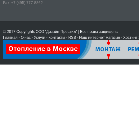
Fax:
+7 (495) 777-8862
© 2017 Copyrights
ООО "Дизайн-Престиж"
| Все права защищены
Главная
-
О нас
-
Услуги
-
Контакты
- RSS
-
Наш интернет магазин
-
Хостинг