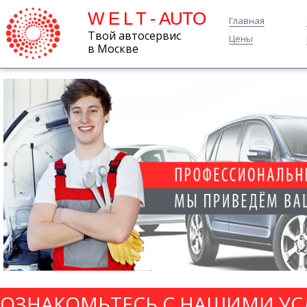
W E L T - AUTO
Главная
Твой автосервис
Цены
в Москве
ОЗНАКОМЬТЕСЬ С НАШИМИ УС