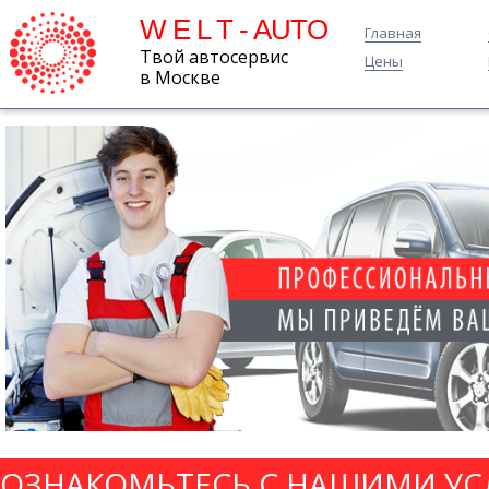
W E L T - AUTO
Главная
Твой автосервис
Цены
в Москве
ОЗНАКОМЬТЕСЬ С НАШИМИ УС